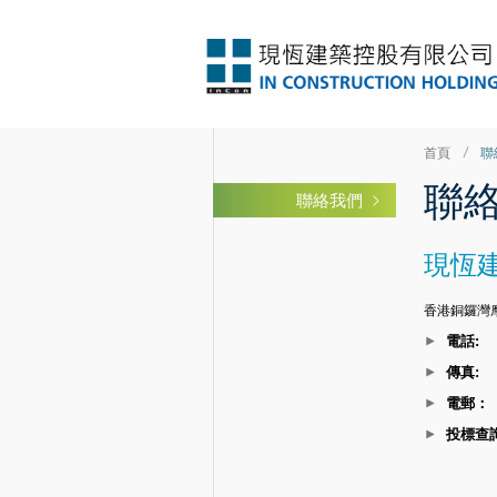
首頁
聯
聯
聯絡我們
現恆
香港銅鑼灣摩
電話:
傳真:
電郵：
投標查